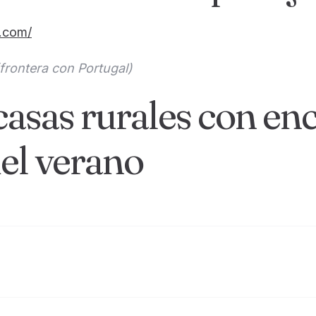
o.com/
frontera con Portugal)
 casas rurales con en
Día de llegada
del verano
Día de salida
Adultos
Niños
Buscar