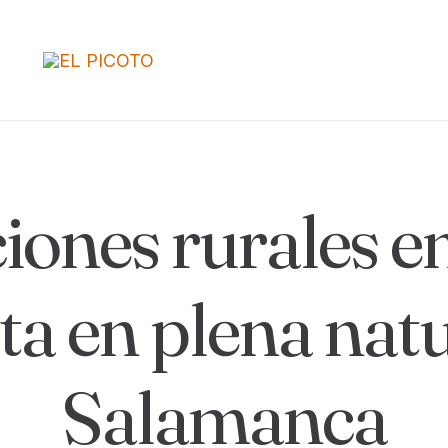
iones rurales en 
a en plena nat
Salamanca