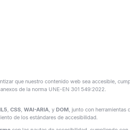
izar que nuestro contenido web sea accesible, cumpli
os anexos de la norma UNE-EN 301 549:2022.
L5
,
CSS
,
WAI-ARIA
, y
DOM
, junto con herramientas
miento de los estándares de accesibilidad.
orme
con las pautas de accesibilidad, cumpliendo con l